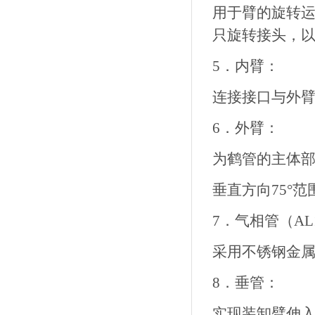
用于臂的旋转运
只旋转接头，
5．内臂：
连接接口与外
6．外臂：
为鹤管的主体部
垂直方向75°
7．气相管（AL1
采用不锈钢金
8．垂管：
实现装卸臂伸