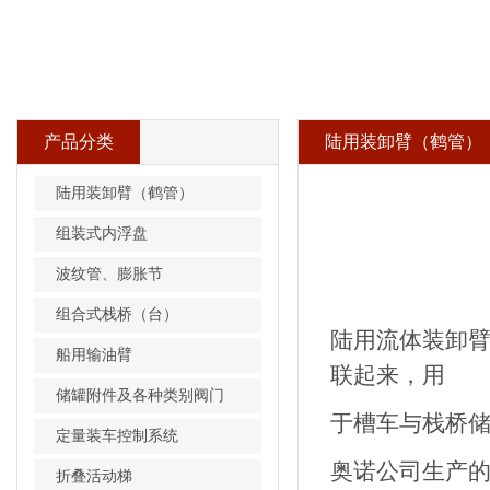
产品分类
陆用装卸臂（鹤管）
陆用装卸臂（鹤管）
组装式内浮盘
波纹管、膨胀节
组合式栈桥（台）
陆用流体装卸
船用输油臂
联起来，用
储罐附件及各种类别阀门
于槽车与栈桥储
定量装车控制系统
奥诺公司生产
折叠活动梯