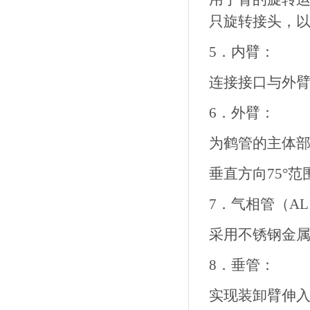
只旋转接头，
5．内臂：
连接接口与外
6．外臂：
为鹤管的主体部
垂直方向75°
7．气相管（AL1
采用不锈钢金
8．垂管：
实现装卸臂伸