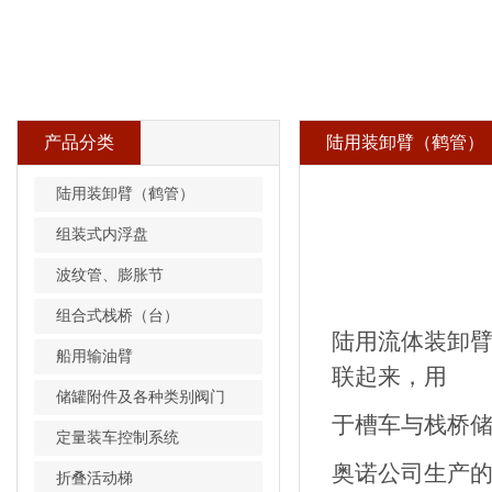
产品分类
陆用装卸臂（鹤管）
陆用装卸臂（鹤管）
组装式内浮盘
波纹管、膨胀节
组合式栈桥（台）
陆用流体装卸
船用输油臂
联起来，用
储罐附件及各种类别阀门
于槽车与栈桥储
定量装车控制系统
奥诺公司生产
折叠活动梯