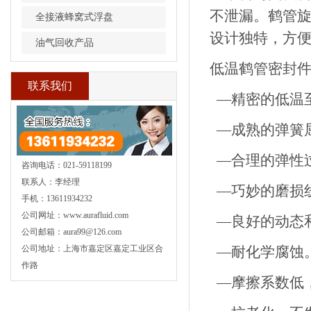
不泄漏。鹤管
全接液蜂窝式浮盘
设计独特，方
油气回收产品
低温鹤管密封
联系我们
—精密的低温
—成熟的弹簧
—合理的弹性
咨询电话：021-59118199
联系人：李经理
—巧妙的磨损
手机：13611934232
公司网址：www.aurafluid.com
—良好的动态
公司邮箱：aura99@126.com
公司地址：上海市嘉定区嘉定工业区合
—耐化学腐蚀
作路
—摩擦系数低