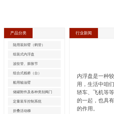
产品分类
行业新闻
陆用装卸臂（鹤管）
组装式内浮盘
波纹管、膨胀节
组合式栈桥（台）
内浮盘是一种
船用输油臂
用，生活中咱
轿车、飞机等
储罐附件及各种类别阀门
的一起，也具
定量装车控制系统
的作用。
折叠活动梯