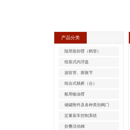
产品分类
陆用装卸臂（鹤管）
组装式内浮盘
波纹管、膨胀节
组合式栈桥（台）
船用输油臂
储罐附件及各种类别阀门
定量装车控制系统
折叠活动梯