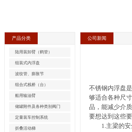
产品分类
公司新闻
陆用装卸臂（鹤管）
组装式内浮盘
波纹管、膨胀节
组合式栈桥（台）
不锈钢内浮盘
船用输油臂
够适合各种尺
品，能减少介
储罐附件及各种类别阀门
要想达到这些
定量装车控制系统
1.主梁的安全
折叠活动梯