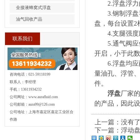
2.浮盘浮力
全接液蜂窝式浮盘
3.钢制浮盘导
油气回收产品
盘，每台设置2
4.支腿强度应
联系我们
5.通气阀应保
开启，小于此
6.浮盘均应
量油孔、浮管
咨询电话：021-59118199
联系人：李经理
件。
手机：13611934232
浮盘
厂家
公司网址：www.aurafluid.com
的产品，因此
公司邮箱：aura99@126.com
公司地址：上海市嘉定区嘉定工业区合
作路
上一篇：没有
下一篇：
浮动