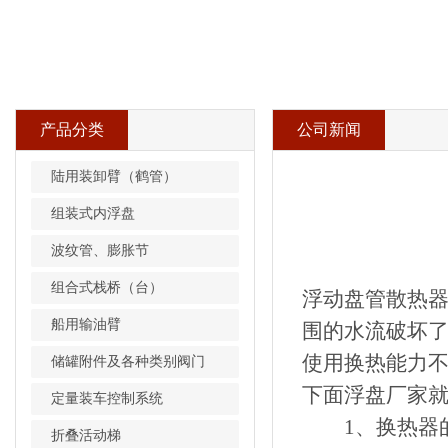
产品分类
公司新闻
陆用装卸臂（鹤管）
组装式内浮盘
波纹管、膨胀节
组合式栈桥（台）
浮动盘管散热
船用输油臂
围的水流破坏
使用换热能力
储罐附件及各种类别阀门
下面浮盘厂家
定量装车控制系统
1、换热器的
折叠活动梯