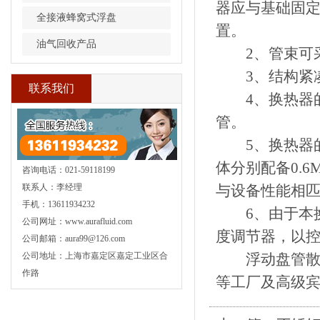
器应与基础固
全接液蜂窝式浮盘
置。
油气回收产品
2、管束可采
3、结构紧凑
联系我们
4、换热器的
管。
5、换热器的管程
体分别配备0.6
咨询电话：021-59118199
联系人：李经理
与设备性能相
手机：13611934232
6、由于本换
公司网址：www.aurafluid.com
度调节器，以
公司邮箱：aura99@126.com
公司地址：上海市嘉定区嘉定工业区合
浮动盘管散热
作路
等工厂及高级